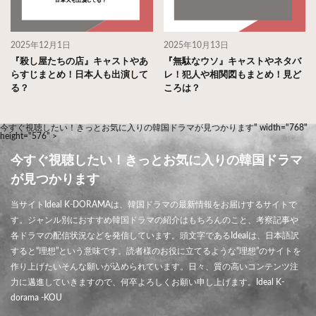
2025年12月1日
2025年10月13日
『殺し屋たちの店』キャストやあ
『無駄なウソ』キャストやネタバ
らすじまとめ！日本人も出演して
レ！犯人や相関図もまとめ！見ど
る？
ころは？
今すぐ視聴したい！きっとお気に入りの韓国ドラマが見つかります" width="768"
height="576" >
今すぐ視聴したい！きっとお気に入りの韓国ドラマ
が見つかります
当サイトIdeal K-DORAMAは、韓国ドラマの最新情報をお届けするサイトで
す。ジャンル別におすすめ韓国ドラマの紹介はもちろんのこと、考察記事や
各ドラマの配信状況などを発信しています。頭文字であるIdealは、日本語訳
すると“理想”という意味です。読者様のお役に立てるような“理想”のサイトを
作り上げたいそんな願いが込められています。日々、質の高いコンテンツ注
力に邁進していきますので、何卒よろしくお願い申し上げます。Ideal K-
dorama -KOU