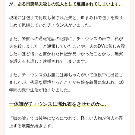
が、
ある日突然夫殺しの犯人として逮捕されてしまいます。
現場には包丁で何度も刺された夫と、血まみれで包丁を握り
しめて気絶していた
チ・ウンス
がいました。
また、警察への通報電話の記録に、チ・ウンスの声で「私が
夫を殺しました」と通報していたことや、夫のDVに苦しみ殺
したいほど憎いと書かれた日記が見つかったことから、無実
を訴えるも虚しく逮捕されてしまいます。
また、チ・ウンスのお腹には赤ちゃんがいて服役中に出産し
ましたが、劣悪な環境だったことから娘を義母に奪われ、10
年間の獄中生活が始まりました。
一体誰がチ・ウンスに濡れ衣をきせたのか…。
『嘘の嘘』では後半になるにつれて、怪しい人物が何人か浮
上する展開が続きます。