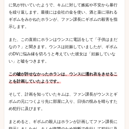
に気が付いていたようで、キムに対して嫉妬や不安から暴行
を繰り返します。最後には会社の金を使い、酒と薬に溺れる
ギボムをみかねたホランが、ファン課長にギボムの殺害を指
示します。
また、この直前にホランはウンスに電話をして「子供はまだ
なの？」と聞きます。ウンスは妊娠していましたが、ギボム
のDVに悩み縁を切ろうと考えていた彼女は「妊娠していな
い」と嘘をつきます。
この嘘が許せなかったホランは、ウンスに濡れ衣をきせるこ
とを計画していたようです。
そして、計画を知っていたキムは、ファン課長がウンスとギ
ボムの元につくより先に部屋に入り、日頃の恨みを晴らすた
め犯行に及びます。
まとめると、ギボムの殺人はホランが計画してファン課長に