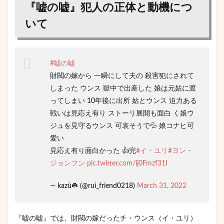
『嘘の嘘』犯人の正体と動機につ
いて
#嘘の嘘
財閥の嫁から 一瞬にして夫の 殺害犯にされて
しまった ウンス 獄中で出産した 娘は元姑に渡
ってしまい 10年後に出所 姑とウンス 迫力ある
戦いは見応え有り ストーリ展開も面白 く娘ウ
ジュを見守るウンス 可哀そうで💦 娘コナヒ可
愛い
見応え有り面白かった 👍完
#イ・ユリ
#ヨン・
ジョンフン
pic.twitter.com/ij0Fmzf31I
— kazù☘️ (@rui_friend0218)
March 31, 2022
『嘘の嘘』では、財閥の嫁だったチ・ウンス（イ・ユリ）