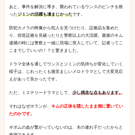
あと、事件を解決に導き、襲われているウンスのピンチを救
った
ジミンの活躍も凄まじかった
です。
防犯カメラの映像から犯人を見つけたり、証拠品を集めた
り、捏造証拠を見破ったりと警察以上の大活躍。最後のキム
逮捕の時には警察と一緒に現場に突入していて、記者ってこ
こまでしていいの！？と驚きました。
ドラマ全体を通してウンスとジミンの気持ちが変化していく
様子は、じれったくも微笑ましいメロドラマとして大変見応
えがあって良かったです。
ただ、ミステリードラマとして、
少し残念な点もあります。
それはなぜホランが、
キムの正体を隠したまま側に置いてい
たのかです。
ギボムの血が繋がっていないのは、夫の連れ子だったからと