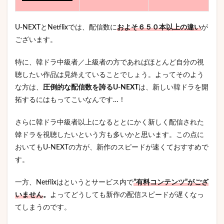
U-NEXTとNetflixでは、配信数に
およそ６５０本以上の違い
が
ございます。
特に、韓ドラ中級者／上級者の方であればほとんど自分の視
聴したい作品は見終えていることでしょう。よってそのよう
な方は、
圧倒的な配信数を誇るU-NEXT
は、新しい韓ドラを開
拓するにはもってこいなんです…！
さらに韓ドラ中級者以上になるととにかく新しく配信された
韓ドラを視聴したいという方も多いかと思います。この点に
おいてもU-NEXTの方が、新作のスピードが速くておすすめで
す。
一方、Netflixはというとサービス内で
”有料コンテンツ”がござ
いません
。
よってどうしても新作の配信スピードが遅くなっ
てしまうのです。