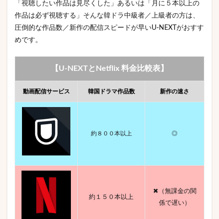
「視聴したい作品は見尽くした」あるいは「月に５本以上の
作品は必ず視聴する」そんな韓ドラ中級者／上級者の方は、
圧倒的な作品数／新作の配信スピードが早いU-NEXTがおすす
めです。
【U-NEXTとNetflix 料金比較表】
動画配信サービス
韓国ドラマ作品数
新作の速さ
約８００本以上
◎
✖︎（無課金の関
約１５０本以上
係で遅い）