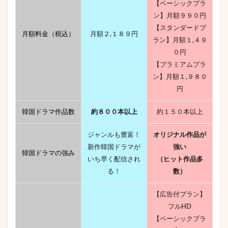
【ベーシックプラ
ン】月額９９０円
【スタンダードプ
月額料金（税込）
月額２,１８９円
ラン】月額１,４９
０円
【プラミアムプラ
ン】月額１,９８０
円
韓国ドラマ作品数
約８００本以上
約１５０本以上
ジャンルも豊富！
オリジナル作品が
新作韓国ドラマが
強い
韓国ドラマの強み
いち早く配信され
（ヒット作品多
る！
数）
【広告付プラン】
フルHD
【ベーシックプラ