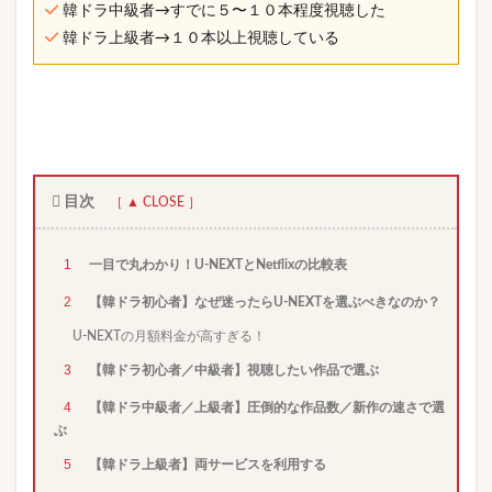
韓ドラ中級者→すでに５〜１０本程度視聴した
韓ドラ上級者→１０本以上視聴している
目次
1
一目で丸わかり！U-NEXTとNetflixの比較表
2
【韓ドラ初心者】なぜ迷ったらU-NEXTを選ぶべきなのか？
U-NEXTの月額料金が高すぎる！
3
【韓ドラ初心者／中級者】視聴したい作品で選ぶ
4
【韓ドラ中級者／上級者】圧倒的な作品数／新作の速さで選
ぶ
5
【韓ドラ上級者】両サービスを利用する