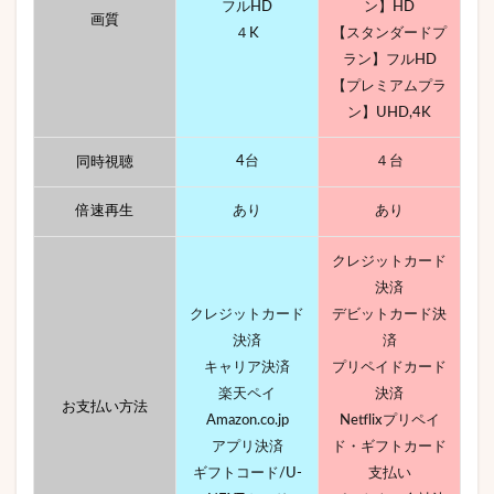
フルHD
ン】HD
画質
４K
【スタンダードプ
ラン】フルHD
【プレミアムプラ
ン】UHD,4K
同時視聴
4台
４台
倍速再生
あり
あり
クレジットカード
決済
クレジットカード
デビットカード決
決済
済
キャリア決済
プリペイドカード
楽天ペイ
決済
お支払い方法
Amazon.co.jp
Netflixプリペイ
アプリ決済
ド・ギフトカード
ギフトコード/U-
支払い