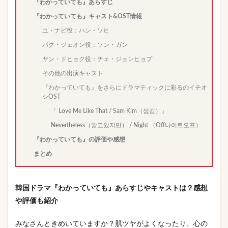
『わかっていても』あらすじ
『わかっていても』キャスト&OST情報
ユ・ナビ役：ハン・ソヒ
パク・ジェオン役：ソン・ガン
ヤン・ドヒョク役：チェ・ジョンヒョプ
その他の出演キャスト
『わかっていても』をさらにドラマティックに彩るのイチオ
シOST
「 Love Me Like That / Sam Kim（샘김）」
Nevertheless（알고있지만） / Night （Off나이트오프）
『わかっていても』の評価や感想
まとめ
韓国ドラマ『わかっていても』あらすじやキャストは？感想
や評価も紹介
みなさんときめいていますか？肌ツヤがよくなったり、心の