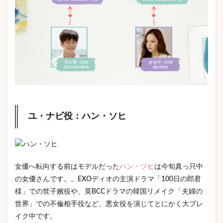
ユ・ナビ役：ハン・ソヒ
女優へ転向する前はモデルだった
ハン・ソヒ
は今旬真っ只中
の女優さんです。。EXOディオの主演ドラマ「100日の郎君
様」での世子嬪役や、英BCCドラマの韓国リメイク「夫婦の
世界」での不倫相手役など、悪女役を演じてとにかく大ブレ
イク中です。