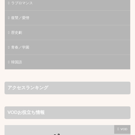
ラブロマンス
復讐／愛憎
歴史劇
青春／学園
韓国語
アクセスランキング
VODお役立ち情報
VOD