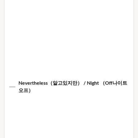
Nevertheless（알고있지만） / Night （Off나이트
오프）