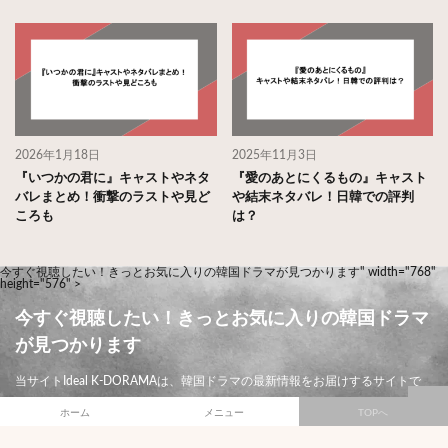
2026年1月18日
2025年11月3日
『いつかの君に』キャストやネタ
『愛のあとにくるもの』キャスト
バレまとめ！衝撃のラストや見ど
や結末ネタバレ！日韓での評判
ころも
は？
今すぐ視聴したい！きっとお気に入りの韓国ドラマが見つかります" width="768"
height="576" >
今すぐ視聴したい！きっとお気に入りの韓国ドラマ
が見つかります
当サイトIdeal K-DORAMAは、韓国ドラマの最新情報をお届けするサイトで
す。ジャンル別におすすめ韓国ドラマの紹介はもちろんのこと、考察記事や
ホーム
メニュー
TOPへ
各ドラマの配信状況などを発信しています。頭文字であるIdealは、日本語訳
すると“理想”という意味です。読者様のお役に立てるような“理想”のサイトを