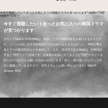
今すぐ視聴したい！きっとお気に入りの韓国ドラマが見つかります" width="768"
height="576" >
今すぐ視聴したい！きっとお気に入りの韓国ドラマ
が見つかります
当サイトIdeal K-DORAMAは、韓国ドラマの最新情報をお届けするサイトで
す。ジャンル別におすすめ韓国ドラマの紹介はもちろんのこと、考察記事や
各ドラマの配信状況などを発信しています。頭文字であるIdealは、日本語訳
すると“理想”という意味です。読者様のお役に立てるような“理想”のサイトを
作り上げたいそんな願いが込められています。日々、質の高いコンテンツ注
力に邁進していきますので、何卒よろしくお願い申し上げます。Ideal K-
dorama -KOU