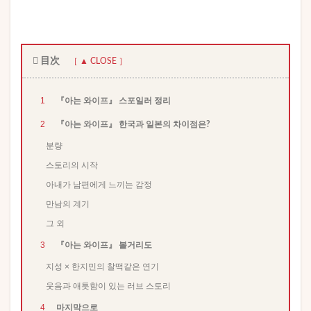
目次
1
『아는 와이프』 스포일러 정리
2
『아는 와이프』 한국과 일본의 차이점은?
분량
스토리의 시작
아내가 남편에게 느끼는 감정
만남의 계기
그 외
3
『아는 와이프』 볼거리도
지성 × 한지민의 찰떡같은 연기
웃음과 애틋함이 있는 러브 스토리
4
마지막으로