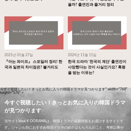
을까? 출연진과 줄거리 정리
2025년 01월 27일
2024년 11월 11일
『아는 와이프』 스포일러 정리! 한
한국 드라마 ‘천국의 계단’ 출연진이
국과 일본의 차이점은? 볼거리도
사망했다는 것이 사실인가요? 혹평
을 받는 이유는?
今すぐ視聴したい！きっとお気に入りの韓国ドラマが見つかります" width="768"
height="576" >
今すぐ視聴したい！きっとお気に入りの韓国ドラマ
が見つかります
当サイトIdeal K-DORAMAは、韓国ドラマの最新情報をお届けするサイトで
す。ジャンル別におすすめ韓国ドラマの紹介はもちろんのこと、考察記事や