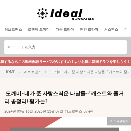
러브로맨스
로맨틱 코미디
가족 드라마
인간 드라마
서스펜스
청춘
この動画配信サービスがおすすめ！よりお得に韓国ドラマを楽しもう！
HOME
러브로맨스
‘도깨비~네가 준 사랑스러운 나날들~’ 캐스트와 줄거
‘도깨비~네가 준 사랑스러운 나날들~’ 캐스트와 줄거
리 총정리! 평가는?
2024년 09월 16일
2025년 11월 07일
러브로맨스
3view
러브로맨스