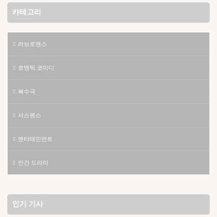
카테고리
러브로맨스
로맨틱 코미디
복수극
서스펜스
엔터테인먼트
인간 드라마
인기 기사