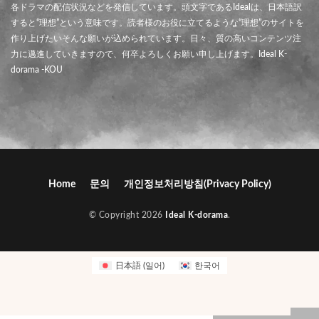
各ドラマの配信状況などを発信しています。頭文字であるIdealは、日本語訳
すると“理想”という意味です。読者様のお役に立てるような“理想”のサイトを
作り上げたいそんな願いが込められています。日々、質の高いコンテンツ注
力に邁進していきますので、何卒よろしくお願い申し上げます。Ideal K-
dorama -KOU
Home
문의
개인정보처리방침(Privacy Policy)
© Copyright 2026
Ideal K-dorama
.
日本語
(
일어
)
한국어